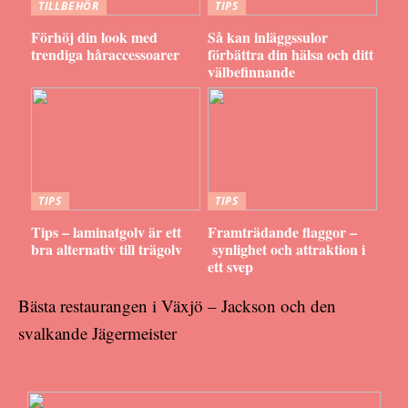
TILLBEHÖR
TIPS
Förhöj din look med
Så kan inläggssulor
trendiga håraccessoarer
förbättra din hälsa och ditt
välbefinnande
TIPS
TIPS
Tips – laminatgolv är ett
Framträdande flaggor –
bra alternativ till trägolv
synlighet och attraktion i
ett svep
Bästa restaurangen i Växjö – Jackson och den
svalkande Jägermeister