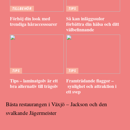
TILLBEHÖR
TIPS
Förhöj din look med
Så kan inläggssulor
trendiga håraccessoarer
förbättra din hälsa och ditt
välbefinnande
TIPS
TIPS
Tips – laminatgolv är ett
Framträdande flaggor –
bra alternativ till trägolv
synlighet och attraktion i
ett svep
Bästa restaurangen i Växjö – Jackson och den
svalkande Jägermeister