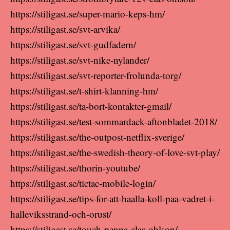
https://stiligast.se/super-mario-keps-hm/
https://stiligast.se/svt-arvika/
https://stiligast.se/svt-gudfadern/
https://stiligast.se/svt-nike-nylander/
https://stiligast.se/svt-reporter-frolunda-torg/
https://stiligast.se/t-shirt-klanning-hm/
https://stiligast.se/ta-bort-kontakter-gmail/
https://stiligast.se/test-sommardack-aftonbladet-2018/
https://stiligast.se/the-outpost-netflix-sverige/
https://stiligast.se/the-swedish-theory-of-love-svt-play/
https://stiligast.se/thorin-youtube/
https://stiligast.se/tictac-mobile-login/
https://stiligast.se/tips-for-att-haalla-koll-paa-vadret-i-
halleviksstrand-och-orust/
https://stiligast.se/touch-penna-clas-ohlson/