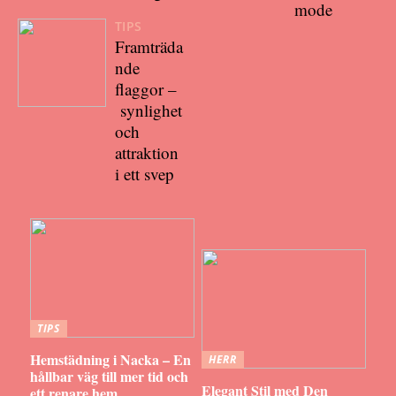
mode
TIPS
Framträda
nde
flaggor –
synlighet
och
attraktion
i ett svep
TIPS
Hemstädning i Nacka – En
HERR
hållbar väg till mer tid och
Elegant Stil med Den
ett renare hem