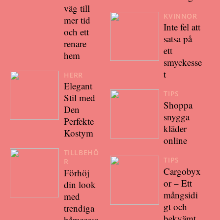
väg till
KVINNOR
mer tid
Inte fel att
och ett
satsa på
renare
ett
hem
smyckesse
t
HERR
Elegant
TIPS
Stil med
Shoppa
Den
snygga
Perfekte
kläder
Kostym
online
TILLBEHÖ
TIPS
R
Cargobyx
Förhöj
or – Ett
din look
mångsidi
med
gt och
trendiga
bekvämt
håraccess