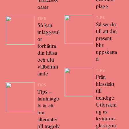
plagg
oarer
TIPS
TIPS
Så ser du
Så kan
till att din
inläggssul
present
or
blir
förbättra
uppskatta
din hälsa
d
och ditt
välbefinn
TIPS
ande
Från
klassiskt
TIPS
till
Tips –
trendigt:
laminatgo
Utforskni
lv är ett
ng av
bra
kvinnors
alternativ
glasögon
till trägolv