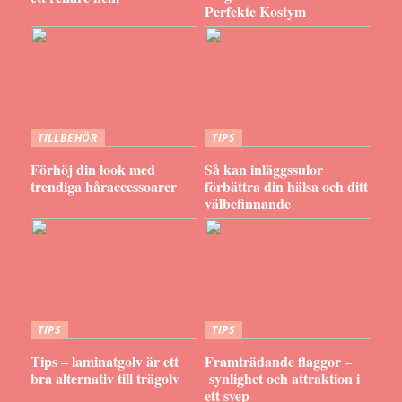
Perfekte Kostym
TILLBEHÖR
TIPS
Förhöj din look med
Så kan inläggssulor
trendiga håraccessoarer
förbättra din hälsa och ditt
välbefinnande
TIPS
TIPS
Tips – laminatgolv är ett
Framträdande flaggor –
bra alternativ till trägolv
synlighet och attraktion i
ett svep