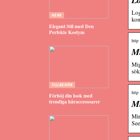
Log
HERR
kon
Elegant Stil med Den
Perfekte Kostym
http
Mi
Mig
sök
TILLBEHÖR
http
Förhöj din look med
Mi
trendiga håraccessoarer
Mir
See