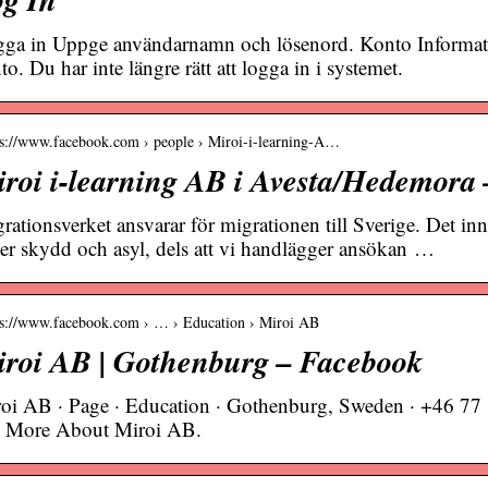
ga in Uppge användarnamn och lösenord. Konto Informati
to. Du har inte längre rätt att logga in i systemet.
 s://www.facebook.com › people › Miroi-i-learning-A…
roi i-learning AB i Avesta/Hedemora
rationsverket ansvarar för migrationen till Sverige. Det in
er skydd och asyl, dels att vi handlägger ansökan …
 s://www.facebook.com › … › Education › Miroi AB
roi AB | Gothenburg – Facebook
oi AB · Page · Education · Gothenburg, Sweden · +46 77 1
 More About Miroi AB.