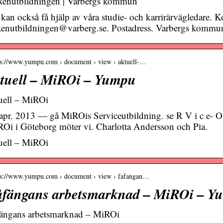
enutbildningen | Varbergs kommun
kan också få hjälp av våra studie- och karrirärvägledare. K
enutbildningen@varberg.se. Postadress. Varbergs kommu
 s://www.yumpu.com › document › view › aktuell-…
tuell – MiROi – Yumpu
uell – MiROi
apr. 2013 — gå MiROis Serviceutbildning. se R V i c e- O c h
Oi i Göteborg möter vi. Charlotta Andersson och Pia.
uell – MiROi
 s://www.yumpu.com › document › view › fafangan…
fängans arbetsmarknad – MiROi – Y
ängans arbetsmarknad – MiROi