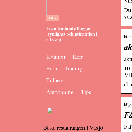
Vux
Du 
vux
TIPS
Framträdande flaggor –
synlighet och attraktion i
http
ett svep
ak
Kvinnor
Herr
akt
Barn
Träning
10 
MiR
Tillbehör
akt
Återvinning
Tips
http
Få
Fåf
Bästa restaurangen i Växjö