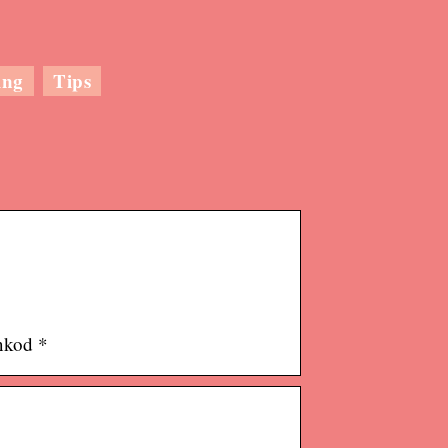
ing
Tips
nkod *