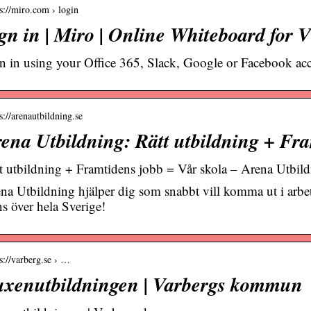
 s://miro.com › login
gn in | Miro | Online Whiteboard for V
n in using your Office 365, Slack, Google or Facebook ac
s://arenautbildning.se
ena Utbildning: Rätt utbildning + Fra
t utbildning + Framtidens jobb = Vår skola – Arena Utbil
na Utbildning hjälper dig som snabbt vill komma ut i arbete 
ns över hela Sverige!
 s://varberg.se › …
xenutbildningen | Varbergs kommun