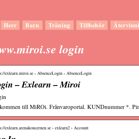
Herr
Barn
Träning
Tillbehör
Återvinn
w.miroi.se login
 s://exlearn.miroi.se › AbsenceLogin › AbsenceLogin
gin – Exlearn – Miroi
gin
kommen till MiROi. Frånvaroportal. KUNDnummer *. Pi
 s://exlearn.arenakoncernen.se › exlearn2 › Account
g In