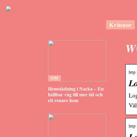
Kvinnor
Ww
http
TIPS
Lo
Hemstädning i Nacka – En
hållbar väg till mer tid och
Lo
ett renare hem
Väl
http
Lo