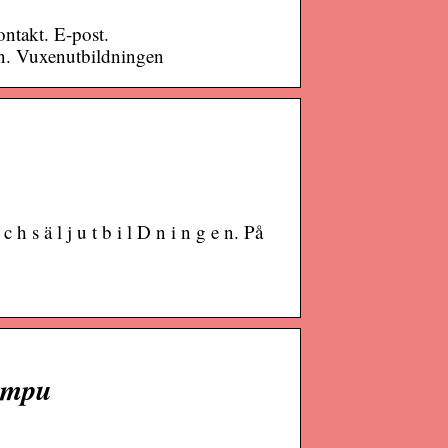
ontakt. E-post.
n. Vuxenutbildningen
 s ä l j u t b i l D n i n g e n. På
umpu