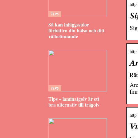
http
Si
TIPS
Så kan inläggssulor
Sig
förbättra din hälsa och ditt
välbefinnande
http 
Ar
Rät
Are
TIPS
fin
Tips – laminatgolv är ett
bra alternativ till trägolv
http
Vu