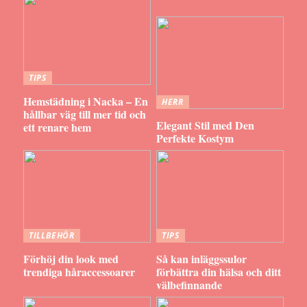
TIPS
Hemstädning i Nacka – En
HERR
hållbar väg till mer tid och
Elegant Stil med Den
ett renare hem
Perfekte Kostym
TILLBEHÖR
TIPS
Förhöj din look med
Så kan inläggssulor
trendiga håraccessoarer
förbättra din hälsa och ditt
välbefinnande