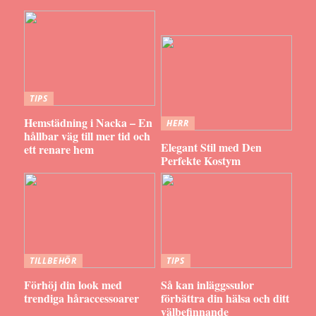
TIPS
Hemstädning i Nacka – En
HERR
hållbar väg till mer tid och
Elegant Stil med Den
ett renare hem
Perfekte Kostym
TILLBEHÖR
TIPS
Förhöj din look med
Så kan inläggssulor
trendiga håraccessoarer
förbättra din hälsa och ditt
välbefinnande