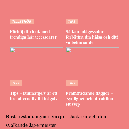
TILLBEHÖR
TIPS
Förhöj din look med
Så kan inläggssulor
trendiga håraccessoarer
förbättra din hälsa och ditt
välbefinnande
TIPS
TIPS
Tips – laminatgolv är ett
Framträdande flaggor –
bra alternativ till trägolv
synlighet och attraktion i
ett svep
Bästa restaurangen i Växjö – Jackson och den
svalkande Jägermeister