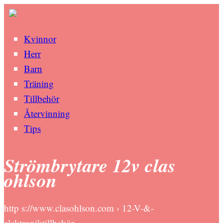
Kvinnor
Herr
Barn
Träning
Tillbehör
Återvinning
Tips
Strömbrytare 12v clas
ohlson
http s://www.clasohlson.com › 12-V-&-
elektroniktillbehör