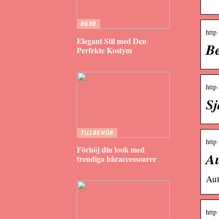
HERR
http
Elegant Stil med Den
Be
Perfekte Kostym
http
Sj
TILLBEHÖR
http
Förhöj din look med
Au
trendiga håraccessoarer
Aut
http