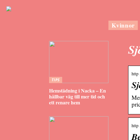
Kvinnor
Sj
http
TIPS
Sj
Hemstädning i Nacka – En
hållbar väg till mer tid och
Mer
ett renare hem
pri
http
Be