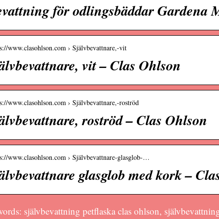
vattning för odlingsbäddar Gardena 
 s://www.clasohlson.com › Självbevattnare,-vit
älvbevattnare, vit – Clas Ohlson
 s://www.clasohlson.com › Självbevattnare,-roströd
älvbevattnare, roströd – Clas Ohlson
 s://www.clasohlson.com › Självbevattnare-glasglob-…
älvbevattnare glasglob med kork – Cla
rds: självbevattning petflaska clas ohlson, självbevattning