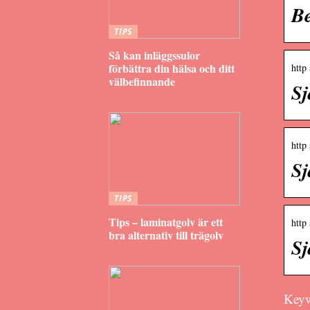
Be
TIPS
Så kan inläggssulor
förbättra din hälsa och ditt
http
välbefinnande
Sj
http
Sj
TIPS
Tips – laminatgolv är ett
http
bra alternativ till trägolv
Sj
Keywo