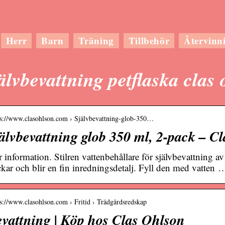
Herr
Barn
Träning
Tillbehör
Återvinn
älvbevattning petflaska clas
 s://www.clasohlson.com › Självbevattning-glob-350…
älvbevattning glob 350 ml, 2-pack – C
 information. Stilren vattenbehållare för självbevattning a
ckar och blir en fin inredningsdetalj. Fyll den med vatten 
 s://www.clasohlson.com › Fritid › Trädgårdsredskap
vattning | Köp hos Clas Ohlson