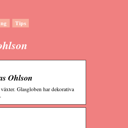
ing
Tips
 ohlson
las Ohlson
v växter. Glasgloben har dekorativa
…