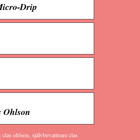
Micro-Drip
s Ohlson
 clas ohlson, självbevattnare clas