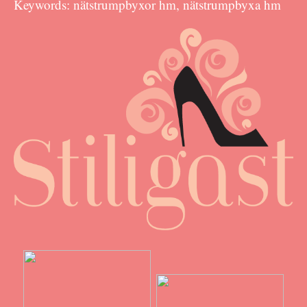
Keywords: nätstrumpbyxor hm, nätstrumpbyxa hm