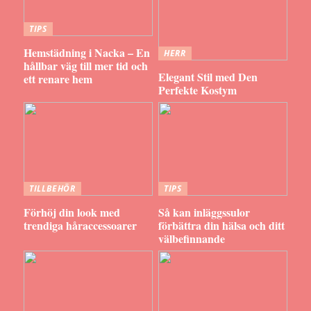
TIPS
Hemstädning i Nacka – En
HERR
hållbar väg till mer tid och
Elegant Stil med Den
ett renare hem
Perfekte Kostym
TILLBEHÖR
TIPS
Förhöj din look med
Så kan inläggssulor
trendiga håraccessoarer
förbättra din hälsa och ditt
välbefinnande