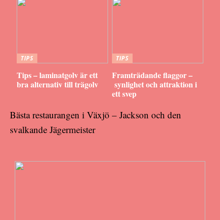
TIPS
TIPS
Tips – laminatgolv är ett
Framträdande flaggor –
bra alternativ till trägolv
synlighet och attraktion i
ett svep
Bästa restaurangen i Växjö – Jackson och den
svalkande Jägermeister