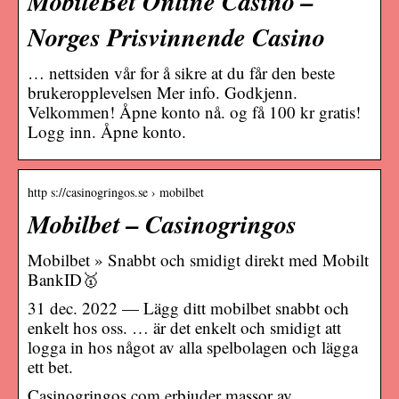
MobileBet Online Casino –
Norges Prisvinnende Casino
… nettsiden vår for å sikre at du får den beste
brukeropplevelsen Mer info. Godkjenn.
Velkommen! Åpne konto nå. og få 100 kr gratis!
Logg inn. Åpne konto.
http s://casinogringos.se › mobilbet
Mobilbet – Casinogringos
Mobilbet » Snabbt och smidigt direkt med Mobilt
BankID🥇
31 dec. 2022 — Lägg ditt mobilbet snabbt och
enkelt hos oss. … är det enkelt och smidigt att
logga in hos något av alla spelbolagen och lägga
ett bet.
Casinogringos.com erbjuder massor av