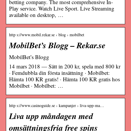
betting company. The most comprehensive In-
Play service. Watch Live Sport. Live Streaming
available on desktop, …
http s://www.mobil.rekar.se › blog › mobilbet
MobilBet’s Blogg – Rekar.se
MobilBet’s Blogg
14 mars 2018 — Sätt in 200 kr, spela med 800 kr
· Femdubbla din första insättning · Mobilbet:
Hämta 100 KR gratis! · Hämta 100 KR gratis hos
Mobilbet · Mobilbet: …
http s://www.casinoguide.se › kampanjer › liva-upp-ma…
Liva upp måndagen med
omsättningsfria free spins