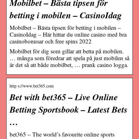
Mobilbet – Bästa tipsen för
betting i mobilen – CasinoIdag
Mobilbet – Bästa tipsen för betting i mobilen –
CasinoIdag – Här hittar du online casino med bra
casinobonusar och free spins 2022
Mobilbet för dig som gillar att betta på mobilen.
… många som föredrar att spela på just mobilen så
är det så att både mobilbet, … prank casino logga.
http s://www.bet365.com
Bet with bet365 – Live Online
Betting Sportsbook – Latest Bets
…
bet365 – The world’s favourite online sports