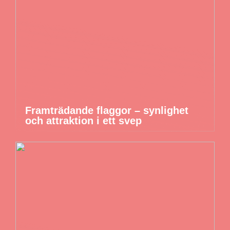
Framträdande flaggor – synlighet
och attraktion i ett svep