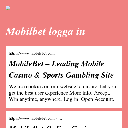
Mobilbet logga in
http s://www.mobilebet.com
MobileBet – Leading Mobile
Casino & Sports Gambling Site
We use cookies on our website to ensure that you
get the best user experience More info. Accept.
Win anytime, anywhere. Log in. Open Account.
http s://www.mobilebet.com › …