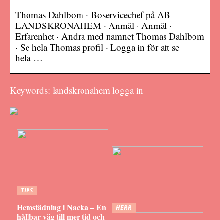
Thomas Dahlbom · Boservicechef på AB
LANDSKRONAHEM · Anmäl · Anmäl ·
Erfarenhet · Andra med namnet Thomas Dahlbom
· Se hela Thomas profil · Logga in för att se
hela …
Keywords: landskronahem logga in
TIPS
Hemstädning i Nacka – En
HERR
hållbar väg till mer tid och