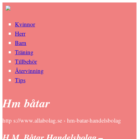
Kvinnor
Herr
Barn
Träning
Tillbehör
Återvinning
Tips
Hm båtar
http s://www.allabolag.se › hm-batar-handelsbolag
H.M. Båtar Handelsbolag –