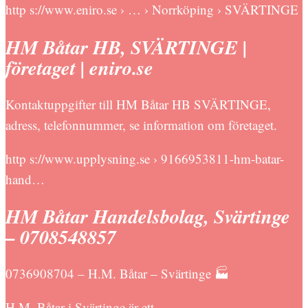
http s://www.eniro.se › … › Norrköping › SVÄRTINGE
HM Båtar HB, SVÄRTINGE |
företaget | eniro.se
Kontaktuppgifter till HM Båtar HB SVÄRTINGE,
adress, telefonnummer, se information om företaget.
http s://www.upplysning.se › 9166953811-hm-batar-
hand…
HM Båtar Handelsbolag, Svärtinge
– 0708548857
0736908704 – H.M. Båtar – Svärtinge 🏭
H.M. Båtar i Svärtinge är ett