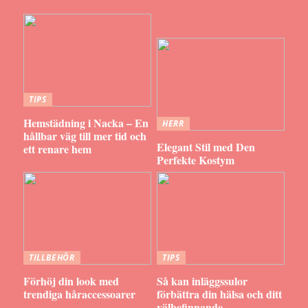
TIPS
Hemstädning i Nacka – En
HERR
hållbar väg till mer tid och
Elegant Stil med Den
ett renare hem
Perfekte Kostym
TILLBEHÖR
TIPS
Förhöj din look med
Så kan inläggssulor
trendiga håraccessoarer
förbättra din hälsa och ditt
välbefinnande