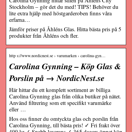
Carolina Gynning hittar stilen på Åhléns City
Stockholm – gör det du med! TIPS! Behöver du
lite extra hjälp med höstgarderoben finns våra
erfarna…
Jämför priser på Åhléns Glas. Hitta bästa pris på 5
produkter från Åhléns och fler.
http s://www.nordicnest.se › varumarken › carolina-gyn…
Carolina Gynning – Köp Glas &
Porslin på → NordicNest.se
Här hittar du ett komplett sortiment av billiga
Carolina Gynning glas från olika butiker på nätet.
Använd filtrering som ett specifikt varumärke
eller …
Hos oss finner du omtyckta glas och porslin från
Carolina Gynning, till bästa pris! ✓ Fri frakt över
499 kr ✓ Snabb leverans ✓ 365 dagars öppet köp