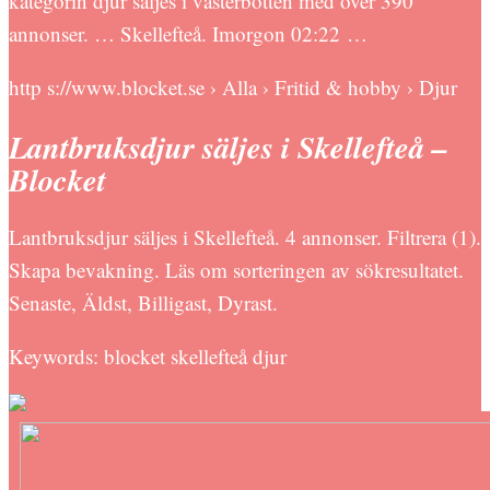
kategorin djur säljes i västerbotten med över 390
annonser. … Skellefteå. Imorgon 02:22 …
http s://www.blocket.se › Alla › Fritid & hobby › Djur
Lantbruksdjur säljes i Skellefteå –
Blocket
Lantbruksdjur säljes i Skellefteå. 4 annonser. Filtrera (1).
Skapa bevakning. Läs om sorteringen av sökresultatet.
Senaste, Äldst, Billigast, Dyrast.
Keywords: blocket skellefteå djur