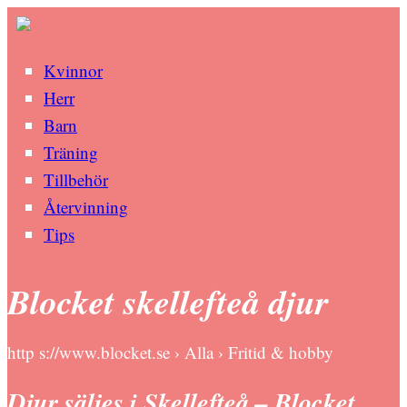
Kvinnor
Herr
Barn
Träning
Tillbehör
Återvinning
Tips
Blocket skellefteå djur
http s://www.blocket.se › Alla › Fritid & hobby
Djur säljes i Skellefteå – Blocket