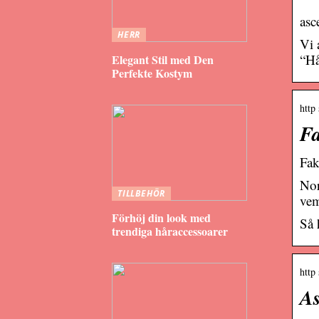
asc
HERR
Vi 
“Hå
Elegant Stil med Den
Perfekte Kostym
http 
Fa
Fak
Nor
TILLBEHÖR
vem
Förhöj din look med
Så 
trendiga håraccessoarer
http
As