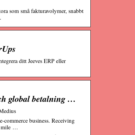
stora som små fakturavolymer, snabbt
…
erUps
tegrera ditt Jeeves ERP eller
ch global betalning …
 Medius
t e-commerce business. Receiving
t mile …