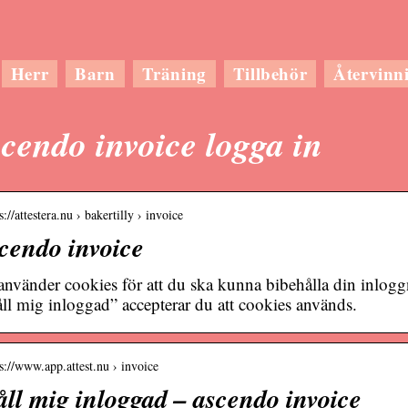
Herr
Barn
Träning
Tillbehör
Återvinn
cendo invoice logga in
s://attestera.nu › bakertilly › invoice
cendo invoice
använder cookies för att du ska kunna bibehålla din inlo
ll mig inloggad” accepterar du att cookies används.
 s://www.app.attest.nu › invoice
ll mig inloggad – ascendo invoice