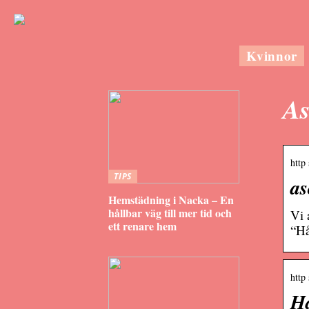
Kvinnor
As
http 
TIPS
as
Hemstädning i Nacka – En
hållbar väg till mer tid och
Vi 
ett renare hem
“Hå
http
Hå