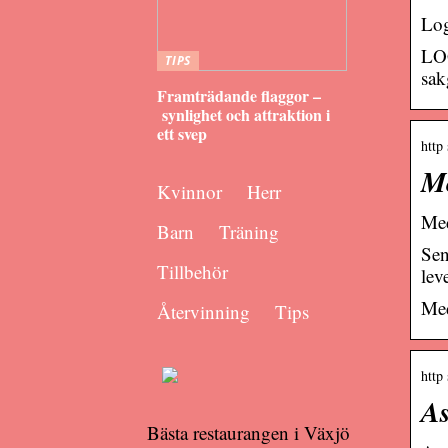
Log
LOG
TIPS
sak
Framträdande flaggor –
synlighet och attraktion i
ett svep
http
Me
Kvinnor
Herr
Med
Barn
Träning
Sen
Tillbehör
lev
Med
Återvinning
Tips
http
As
Bästa restaurangen i Växjö