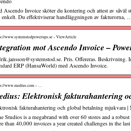
cendo
 Ascendo Invoice sköter du kontering och attest av såväl 
 enkelt. Du effektiviserar handläggningen av fakturorna, 
 s://www.systemstodpowerups.se › ViewArticle
tegration mot Ascendo Invoice – Pow
drik.jansson@systemstod.se. Pris. Offereras. Beskrivning. In
ndard ERP (HansaWorld) med Ascendo Invoice.
 s://www.medius.com › …
dius: Elektronisk fakturahantering o
ktronisk fakturahantering och global betalning mjukvara |
e Studios is a megabrand with over 60 stores and a robus
e than 40,000 invoices a year created challenges in the las