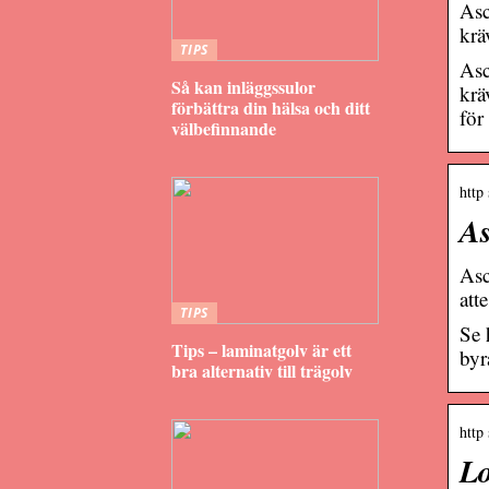
Asc
krä
TIPS
Asc
Så kan inläggssulor
krä
förbättra din hälsa och ditt
för
välbefinnande
http 
As
Asc
att
TIPS
Se 
Tips – laminatgolv är ett
byr
bra alternativ till trägolv
http 
Lo