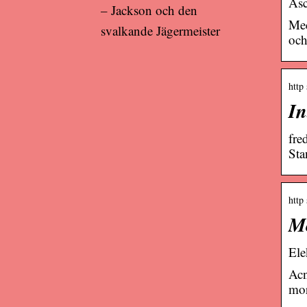
As
– Jackson och den
Med
svalkande Jägermeister
och
http
In
fre
Sta
http
Me
Ele
Acn
mor