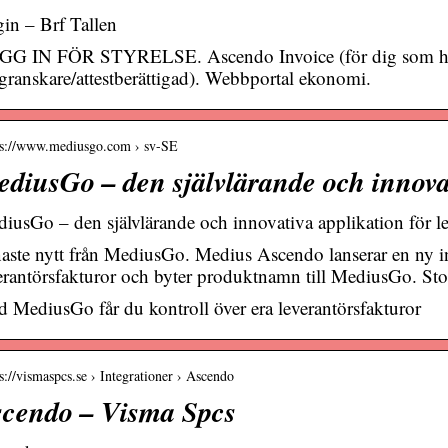
in – Brf Tallen
G IN FÖR STYRELSE. Ascendo Invoice (för dig som har
granskare/attestberättigad). Webbportal ekonomi.
 s://www.mediusgo.com › sv-SE
diusGo – den självlärande och innova
iusGo – den självlärande och innovativa applikation för le
aste nytt från MediusGo. Medius Ascendo lanserar en ny in
erantörsfakturor och byter produktnamn till MediusGo. 
 MediusGo får du kontroll över era leverantörsfakturor
 s://vismaspcs.se › Integrationer › Ascendo
cendo – Visma Spcs