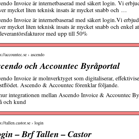
endo Invoice är internetbaserad med säkert login. Vi erbju
ver mycket liten teknisk insats är mycket snabb och …
endo Invoice är internetbaserad med säkert login.Vi erbjud
ver mycket liten teknisk insats är mycket snabb och enkel a
 leverantörsfakturor med upp till 50%​
s://accountec.se › ascendo
cendo och Accountec Byråportal
endo Invoice är molnverktyget som digitaliserar, effektivis
estflödet. Ascendo & Accountec förenklar följande.
hur integrationen mellan Ascendo Invoice & Accountec Byr
å och kund
s://tallen.castor.se › login
gin – Brf Tallen – Castor