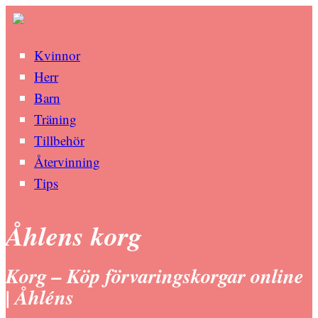
Kvinnor
Herr
Barn
Träning
Tillbehör
Återvinning
Tips
Åhlens korg
Korg – Köp förvaringskorgar online
| Åhléns