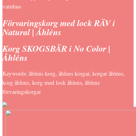
varuhus
Förvaringskorg med lock RÄV i
Natural | Åhléns
Korg SKOGSBÄR i No Color |
Åhléns
Keywords: åhlens korg, åhlens korgar, korgar åhlens,
korg åhlens, korg med lock åhlens, åhlens
förvaringskorgar